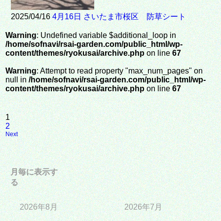
2025/04/16
4月16日 さいたま市桜区 防草シート
Warning
: Undefined variable $additional_loop in
/home/sofnavi/rsai-garden.com/public_html/wp-
content/themes/ryokusai/archive.php
on line
67
Warning
: Attempt to read property "max_num_pages" on
null in
/home/sofnavi/rsai-garden.com/public_html/wp-
content/themes/ryokusai/archive.php
on line
67
1
2
Next
月毎に表示す
る
2026年8月
2026年7月