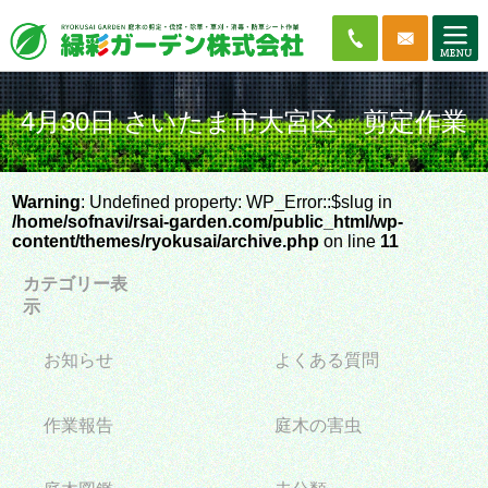
4月30日 さいたま市大宮区 剪定作業
Warning
: Undefined property: WP_Error::$slug in
/home/sofnavi/rsai-garden.com/public_html/wp-
content/themes/ryokusai/archive.php
on line
11
カテゴリー表
示
お知らせ
よくある質問
作業報告
庭木の害虫