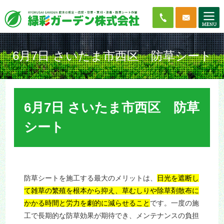
6月7日 さいたま市西区 防草シート
6月7日 さいたま市西区 防草
シート
防草シートを施工する最大のメリットは、
日光を遮断し
て雑草の繁殖を根本から抑え、草むしりや除草剤散布に
かかる時間と労力を劇的に減らせること
です。一度の施
工で長期的な防草効果が期待でき、メンテナンスの負担