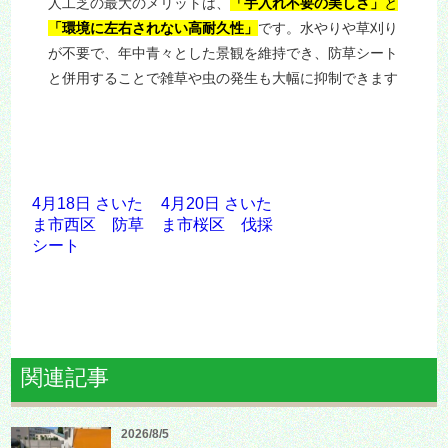
人工芝の最大のメリットは、
「手入れ不要の美しさ」
と
「環境に左右されない高耐久性」
です。水やりや草刈り
が不要で、年中青々とした景観を維持でき、防草シート
と併用することで雑草や虫の発生も大幅に抑制できます
4月18日 さいた
4月20日 さいた
ま市西区 防草
ま市桜区 伐採
シート
関連記事
2026/8/5