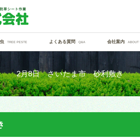
虫
よくある質問
会社案内
TREE PESTE
Q&A
ABOUT 
2月8日 さいたま市 砂利敷き
き