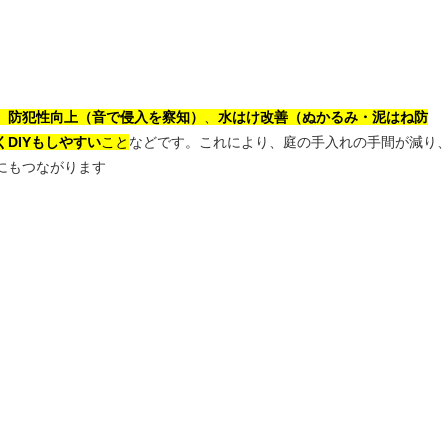
、
防犯性向上（音で侵入を察知）
、
水はけ改善（ぬかるみ・泥はね防
DIYもしやすい
こと
などです。これにより、庭の手入れの手間が減り
にもつながります