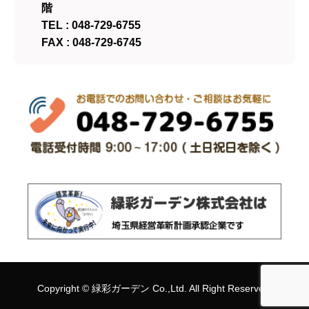
階
TEL : 048-729-6755
FAX : 048-729-6745
Copyright ©
緑彩ガーデン
Co.,Ltd. All Right Reserved.