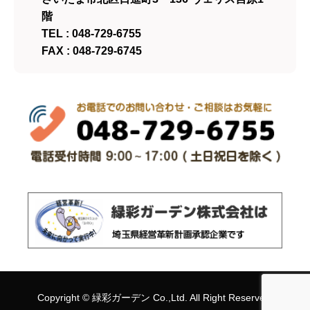
階
TEL : 048-729-6755
FAX : 048-729-6745
Copyright ©
緑彩ガーデン
Co.,Ltd. All Right Reserved.