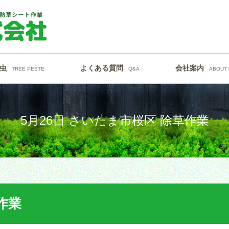
虫
よくある質問
会社案内
TREE PESTE
Q&A
ABOUT 
5月26日 さいたま市桜区 除草作業
作業