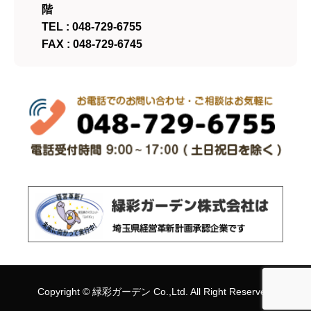
階
TEL : 048-729-6755
FAX : 048-729-6745
Copyright ©
緑彩ガーデン
Co.,Ltd. All Right Reserved.