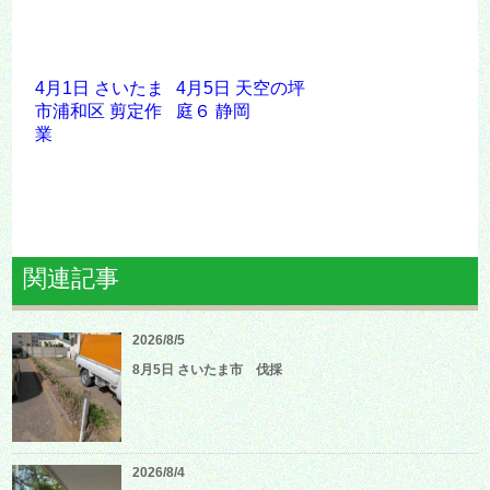
4月1日 さいたま
4月5日 天空の坪
市浦和区 剪定作
庭６ 静岡
業
関連記事
2026/8/5
8月5日 さいたま市 伐採
2026/8/4