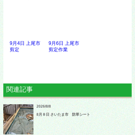
9月4日 上尾市
9月6日 上尾市
剪定
剪定作業
関連記事
2026/8/8
8月８日 さいたま市 防草シート